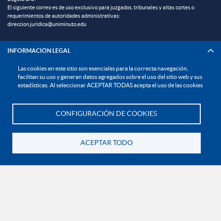
El siguiente correo es de uso exclusivo para juzgados, tribunales y altas cortes o
requerimientos de autoridades administrativas:
direccion.juridica@uniminuto.edu
INFORMACIÓN LEGAL
Las cookies en este sitio son esenciales para la correcta navegación,
Derechos Pecuniarios
facilitan su uso y generan datos agregados sobre el uso del sitio web y sus
estadísticas. Al seleccionar ACEPTAR TODAS acepta el uso de las cookies
Documentos institucionales y normatividad interna general
Reglamento estudiantil
CONFIGURACIÓN DE COOKIES
Reglamento profesoral
Te asesoramos
Política de bienestar universitario
ACEPTAR TODO
Política de protección de datos personales
Volver
EXPLORA

¡CONÉCTATE CON LA INSTITUCIÓN!