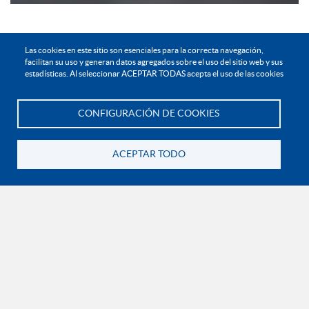
Las cookies en este sitio son esenciales para la correcta navegación,
facilitan su uso y generan datos agregados sobre el uso del sitio web y sus
estadísticas. Al seleccionar ACEPTAR TODAS acepta el uso de las cookies
MODALIDADES DE VOLUNTARIADO
CONFIGURACIÓN DE COOKIES
Te asesoramos
VENTAJAS Y BENEFICIOS DEL
VOLUNTARIADO
ACEPTAR TODO
Volver
¿QUIÉNES PUEDEN SER VOLUNTARIOS EN
UNIMINUTO?