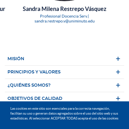
ur
Sandra Milena Restrepo Vásquez
Profesional Docencia Serv.|
sandra.restrepo.v@uniminuto.edu
MISIÓN
PRINCIPIOS Y VALORES
¿QUIÉNES SOMOS?
OBJETIVOS DE CALIDAD
Las cookies en este sitio son esenciales para la correcta navegación,
POLÍTICA DE CALIDAD
facilitan su uso y generan datos agregados sobre el uso del sitio web y sus
estadísticas. Al seleccionar ACEPTAR TODAS acepta el uso de las cookies
NORMATIVIDAD APLICABLE