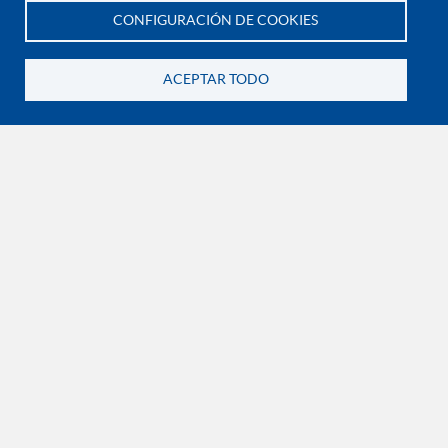
CONFIGURACIÓN DE COOKIES
Te asesoramos
MAPA DE PROCESOS
VISIÓN
ACEPTAR TODO
Volver