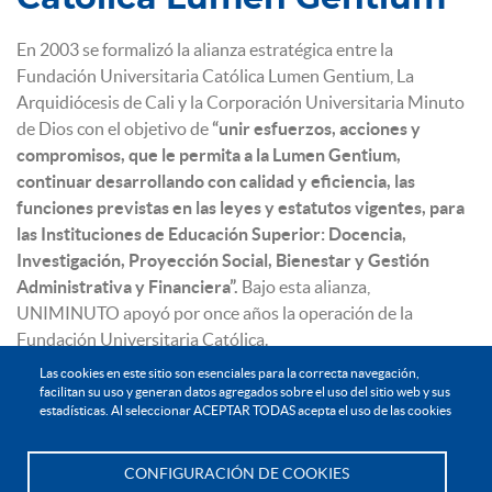
En 2003 se formalizó la alianza estratégica entre
la
Fundación Universitaria Católica Lumen Gentium, La
Arquidiócesis de Cali y la Corporación Universitaria Minuto
de Dios con el objetivo de
“unir esfuerzos, acciones y
compromisos, que le permita a la Lumen Gentium,
continuar desarrollando con calidad y eficiencia, las
funciones previstas en las leyes y estatutos vigentes, para
las Instituciones de Educación Superior: Docencia,
Investigación, Proyección Social, Bienestar y Gestión
Administrativa y Financiera”.
Bajo esta alianza,
UNIMINUTO apoyó por once años la operación de la
Fundación Universitaria Católica.
Las cookies en este sitio son esenciales para la correcta navegación,
facilitan su uso y generan datos agregados sobre el uso del sitio web y sus
estadísticas. Al seleccionar ACEPTAR TODAS acepta el uso de las cookies
El crecimiento de la Institución Universitaria bajo esta figura
fue muy interesante, lo que le permitió superar sus
CONFIGURACIÓN DE COOKIES
dificultades administrativas y financieras iniciales, ampliar
Te asesoramos