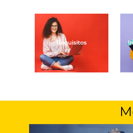
Requisitos
I
M