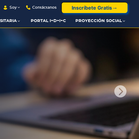
Inscríbete Gratis
Soy
Contáctanos
SITARIA
PORTAL I+D+I+C
PROYECCIÓN SOCIAL
MAX: acompañamiento
inteligente para tu Prueba

Saber
Accede a simulaciones de examen y fortalece tu preparación con IA especializada.
CLIC AQUÍ