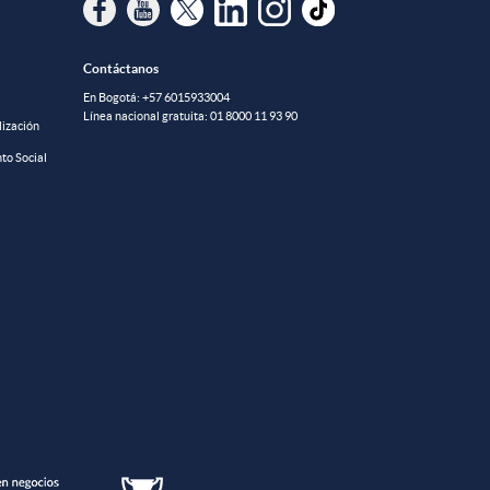
Contáctanos
En Bogotá:
+57 6015933004
Línea nacional gratuita:
01 8000 11 93 90
lización
to Social