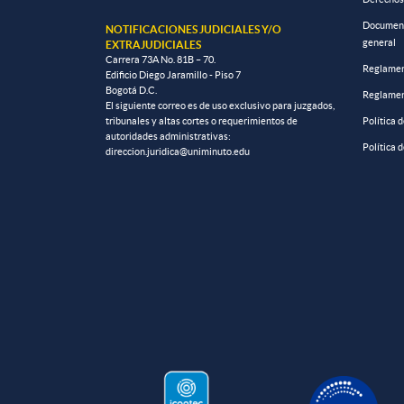
Documento
NOTIFICACIONES JUDICIALES Y/O
general
EXTRAJUDICIALES
Carrera 73A No. 81B – 70.
Reglamen
Edificio Diego Jaramillo - Piso 7
Bogotá D.C.
Reglamen
El siguiente correo es de uso exclusivo para juzgados,
tribunales y altas cortes o requerimientos de
Política 
autoridades administrativas:
Política 
direccion.juridica@uniminuto.edu