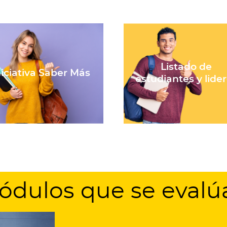
Listado de
niciativa Saber Más
estudiantes y lide
ódulos que se evalú