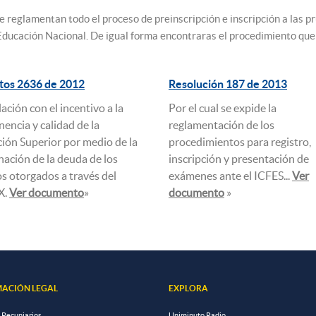
reglamentan todo el proceso de preinscripción e inscripción a las pru
ducación Nacional. De igual forma encontraras el procedimiento que d
tos 2636 de 2012
Resolución 187 de 2013
elación con el incentivo a la
Por el cual se expide la
encia y calidad de la
reglamentación de los
ión Superior por medio de la
procedimientos para registro,
ación de la deuda de los
inscripción y presentación de
os otorgados a través del
exámenes ante el ICFES...
Ver
X.
Ver documento
»
documento
»
ACIÓN LEGAL
EXPLORA
 Pecuniarios
Uniminuto Radio