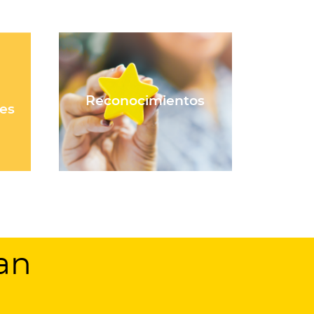
Reconocimientos
res
an