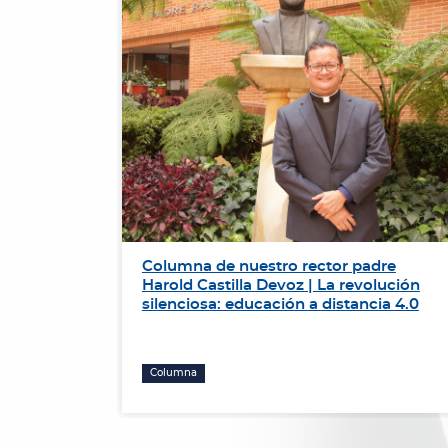
de
Columna de nuestro rector padre
r el
Harold Castilla Devoz | La revolución
ación de
silenciosa: educación a distancia 4.0
Columna