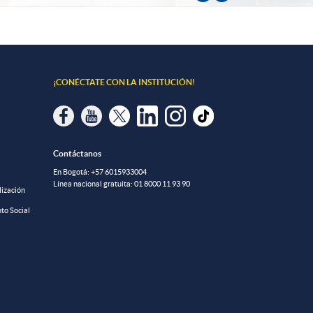
¡CONÉCTATE CON LA INSTITUCIÓN!
Contáctanos
En Bogotá:
+57 6015933004
Línea nacional gratuita:
01 8000 11 93 90
lización
to Social