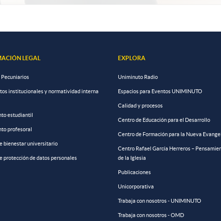
ACIÓN LEGAL
EXPLORA
 Pecuniarios
Uniminuto Radio
s institucionales y normatividad interna
Espacios para Eventos UNIMINUTO
Calidad y procesos
to estudiantil
Centro de Educación para el Desarrollo
to profesoral
Centro de Formación para la Nueva Evange
de bienestar universitario
Centro Rafael García Herreros – Pensamien
de protección de datos personales
de la Iglesia
Publicaciones
Unicorporativa
Trabaja con nosotros - UNIMINUTO
Trabaja con nosotros - OMD