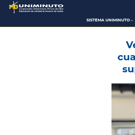
Pasar
al
contenido
principal
SISTEMA UNIMINUTO
V
cua
su