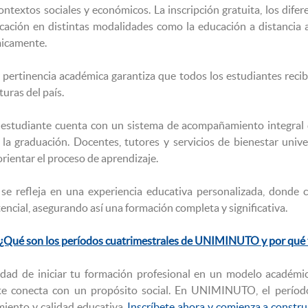
ntextos sociales y económicos. La inscripción gratuita, los difer
ucación en distintas modalidades como la educación a distancia
icamente.
 pertinencia académica garantiza que todos los estudiantes recib
uras del país.
studiante cuenta con un sistema de acompañamiento integral
 la graduación. Docentes, tutores y servicios de bienestar unive
orientar el proceso de aprendizaje.
e refleja en una experiencia educativa personalizada, donde 
ncial, asegurando así una formación completa y significativa.
¿Qué son los períodos cuatrimestrales de UNIMINUTO y por qué 
idad de iniciar tu formación profesional en un modelo académic
 te conecta con un propósito social. En UNIMINUTO, el períod
miento y calidad educativa.
Inscríbete ahora y comienza a construi