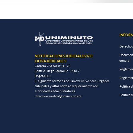
INFORM
Derechos
Documento
NOTIFICACIONES JUDICIALES Y/O
general
EXTRAJUDICIALES
Carrera 73A No. 81B – 70.
Reglamen
Edificio Diego Jaramillo - Piso 7
Bogotá D.C.
Reglamen
El siguiente correo es de uso exclusivo para juzgados,
tribunales y altas cortes o requerimientos de
Política 
autoridades administrativas:
Política 
direccion.juridica@uniminuto.edu