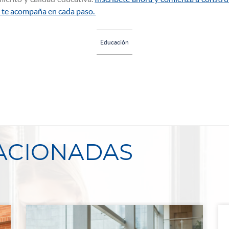
y te acompaña en cada paso.
Educación
LACIONADAS