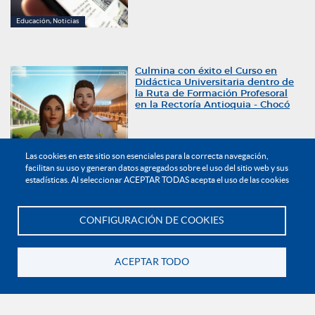
Educación, Noticias
Culmina con éxito el Curso en
Didáctica Universitaria dentro de
la Ruta de Formación Profesoral
en la Rectoría Antioquia - Chocó
Noticias
Las cookies en este sitio son esenciales para la correcta navegación,
facilitan su uso y generan datos agregados sobre el uso del sitio web y sus
estadísticas. Al seleccionar ACEPTAR TODAS acepta el uso de las cookies
1
…
Anterior
2
3
4
5
7
8
Siguiente
CONFIGURACIÓN DE COOKIES
Te asesoramos
ACEPTAR TODO