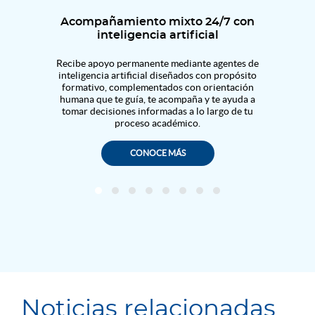
tas
Acompañamiento mixto 24/7 con
inteligencia artificial
como
Recibe apoyo permanente mediante agentes de
Estud
 cursos
inteligencia artificial diseñados con propósito
digital
y
formativo, complementados con orientación
prá
 que te
humana que te guía, te acompaña y te ayuda a
n
 tiempo
tomar decisiones informadas a lo largo de tu
proceso académico.
CONOCE MÁS
Noticias relacionadas