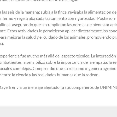
las seis de la mañana: subía a la finca, revisaba la alimentación 
nfermo y registraba cada tratamiento con rigurosidad. Posteriorm
llinas, asegurando que se cumplieran las normas de bienestar ani
nte. Estas actividades le permitieron aplicar directamente los con
ara mejorar la salud y el cuidado de los animales, promoviendo prá
ia.
experiencia fue mucho más allá del aspecto técnico. La interacción 
ombatientes la sensibilizó sobre la importancia de la empatía, la 
ciales complejos. Comprendió que su rol como ingeniera agroind
e entre la ciencia y las realidades humanas que la rodean.
 Mayerli envía un mensaje alentador a sus compañeros de UNIMI