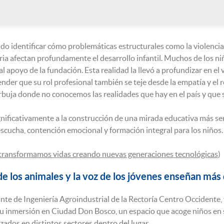
do identificar cómo problemáticas estructurales como la violencia, 
ria afectan profundamente el desarrollo infantil. Muchos de los 
al apoyo de la fundación. Esta realidad la llevó a profundizar en el 
nder que su rol profesional también se teje desde la empatía y el 
rbuja donde no conocemos las realidades que hay en el país y que s
nificativamente a la construcción de una mirada educativa más sensi
cucha, contención emocional y formación integral para los niños.
transformamos vidas creando nuevas generaciones tecnológicas
)
de los animales y la voz de los jóvenes enseñan más 
ante de Ingeniería Agroindustrial de la Rectoría Centro Occidente, 
su inmersión en Ciudad Don Bosco, un espacio que acoge niños en 
ados en distintos sectores dentro del lugar.