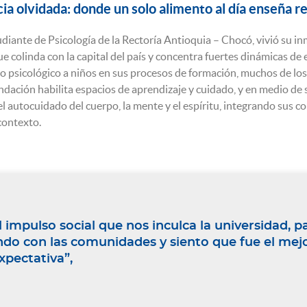
cia olvidada: donde un solo alimento al día enseña re
diante de Psicología de la Rectoría Antioquia – Chocó, vivió su i
 colinda con la capital del país y concentra fuertes dinámicas de ex
psicológico a niños en sus procesos de formación, muchos de los 
ndación habilita espacios de aprendizaje y cuidado, y en medio de s
l autocuidado del cuerpo, la mente y el espíritu, integrando sus c
contexto.
 impulso social que nos inculca la universidad, 
ndo con las comunidades y siento que fue el mej
xpectativa”,