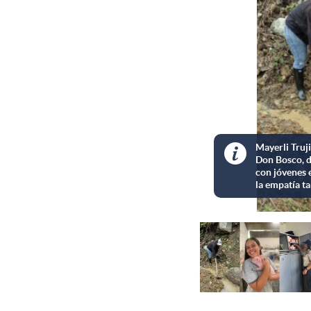

Valentina Vanegas acomp
videopodcast sobre salu