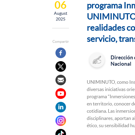
06
programa Inme
August
UNIMINUTO de
2025
realidades c
servicio, tra
Compartir
Dirección
Nacional
UNIMINUTO, como Instit
diversas iniciativas or
programa “Inmersiones S
en territorio, conocer 
cotidiana. Las inmersio
disciplinares, aportan 
ético, su sensibilidad 