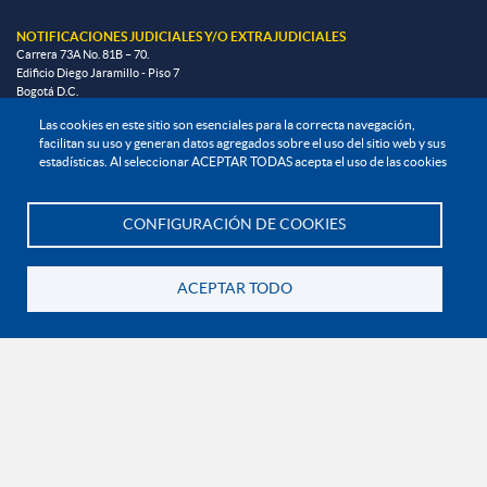
NOTIFICACIONES JUDICIALES Y/O EXTRAJUDICIALES
Carrera 73A No. 81B – 70.
Edificio Diego Jaramillo - Piso 7
Bogotá D.C.
El siguiente correo es de uso exclusivo para juzgados, tribunales y altas cortes o
Las cookies en este sitio son esenciales para la correcta navegación,
requerimientos de autoridades administrativas:
facilitan su uso y generan datos agregados sobre el uso del sitio web y sus
direccion.juridica@uniminuto.edu
estadísticas. Al seleccionar ACEPTAR TODAS acepta el uso de las cookies
INFORMACIÓN LEGAL
CONFIGURACIÓN DE COOKIES
Te asesoramos
Derechos Pecuniarios
ACEPTAR TODO
Documentos institucionales y normatividad interna general
Reglamento estudiantil
Reglamento profesoral
Política de bienestar universitario
Política de protección de datos personales
EXPLORA
