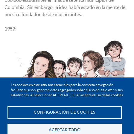
130.000 estudiantes en más de setenta municipios de
Colombia. Sin embargo, la idea había estado en la mente de
nuestro fundador desde mucho antes.
1957:
Las cookies en este sitio son esenciales para la correcta navegación,
facilitan su uso y generan datos agregados sobre el uso del sitio web y sus
estadísticas. Al seleccionar ACEPTAR TODAS acepta el uso de las cookies
CONFIGURACIÓN DE COOKIES
Te asesoramos
El sacerdote eudista Rafael García-Herreros inaugura la
ACEPTAR TODO
primera etapa del barrio Minuto de Dios, al noroccidente de