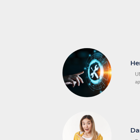
He
UN
ap
Da