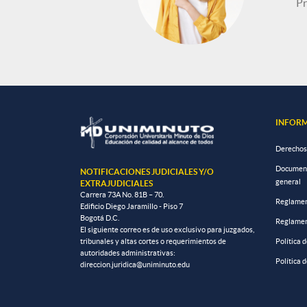
Pr
INFORM
Derechos
Documento
NOTIFICACIONES JUDICIALES Y/O
general
EXTRAJUDICIALES
Carrera 73A No. 81B – 70.
Reglamen
Edificio Diego Jaramillo - Piso 7
Bogotá D.C.
Reglamen
El siguiente correo es de uso exclusivo para juzgados,
tribunales y altas cortes o requerimientos de
Política 
autoridades administrativas:
Política 
direccion.juridica@uniminuto.edu