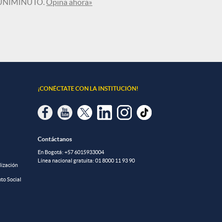
en UNIMINUTO.
Opina ahora»
¡CONÉCTATE CON LA INSTITUCIÓN!
Contáctanos
En Bogotá:
+57 6015933004
Línea nacional gratuita:
01 8000 11 93 90
lización
to Social