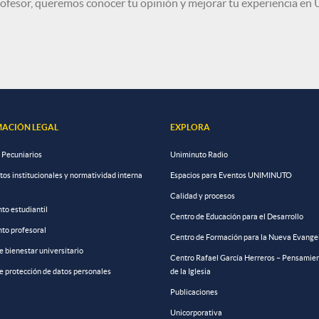
ofesor, queremos conocer tu opinión y mejorar tu experiencia 
ACIÓN LEGAL
EXPLORA
 Pecuniarios
Uniminuto Radio
s institucionales y normatividad interna
Espacios para Eventos UNIMINUTO
Calidad y procesos
to estudiantil
Centro de Educación para el Desarrollo
to profesoral
Centro de Formación para la Nueva Evange
de bienestar universitario
Centro Rafael García Herreros – Pensamien
de protección de datos personales
de la Iglesia
Publicaciones
Unicorporativa