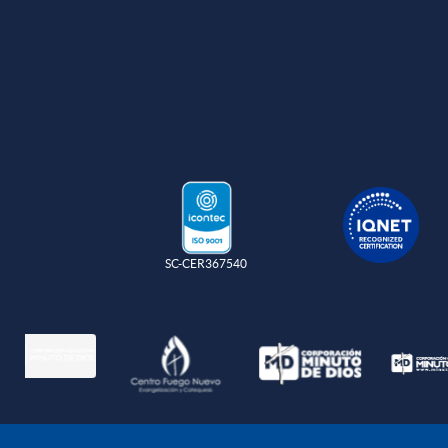
SC-CER367540
Política de protec