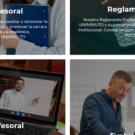
Reglam
esoral
Nuestro Reglamento Profesor
ca exaltar y reconocer la
UNIMINUTO y su cuerpo profes
ción y promover la carrera
Institucional. Conoce un poco
encia académica.
309 d
ón UNIMINUTO.
fesoral