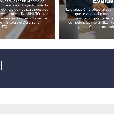
Evalua
r, a través de un proceso de
lo largo de su trayectoria en la
n ejemplo de vida para nuestros
La evaluación profesoral es un
 trayectoria en UNIMINUTO haga
la que se valora el cumplimi
 intereses, valores y proyectos
evaluación por parte de 
ce más sobre el Desarrollo
competencias y se analizan t
NUTO.
global. Conoce más inf
l