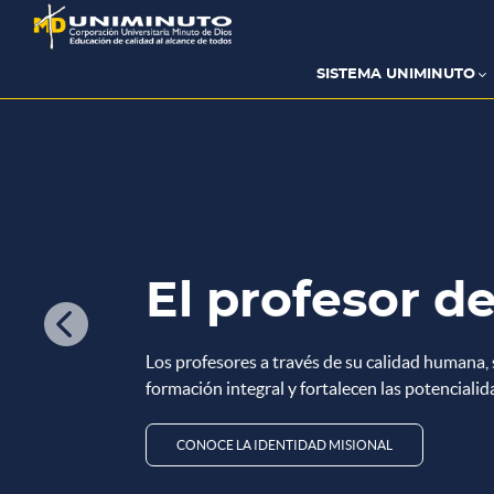
Pasar
al
contenido
principal
SISTEMA UNIMINUTO
 disponible! Catálo
El profesor de Uniminuto es...

arrollo Profesoral 
Descubre las experiencias formativas y de de
ti.
EXPLORA AQUÍ