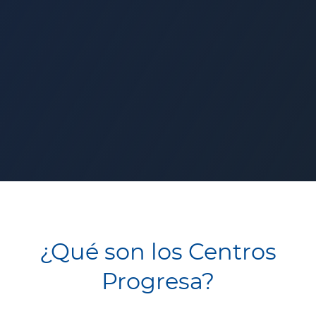
¿Qué son los Centros
Progresa?