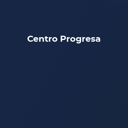
Centro Progresa