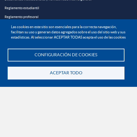
Reglamento estudiantil
Reglamento profesoral
Política de bienestar universitario
Las cookies en este sitio son esenciales para la correcta navegación,
facilitan su uso y generan datos agregados sobre el uso del sitio web y sus
Política de protección de datos personales
estadísticas. Al seleccionar ACEPTAR TODAS acepta el uso de las cookies
EXPLORA

CONFIGURACIÓN DE COOKIES
Te asesoramos
¡CONÉCTATE CON LA INSTITUCIÓN!
ACEPTAR TODO
Volver
Contáctanos
En Bogotá:
+57 6015933004
Línea nacional gratuita:
01 8000 11 93 90
RECONOCIMIENTOS Y CERTIFICACIONES