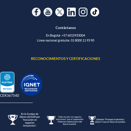
Contáctanos
En Bogotá:
+57 6015933004
Línea nacional gratuita:
01 8000 11 93 90
RECONOCIMIENTOS Y CERTIFICACIONES
-CER367540