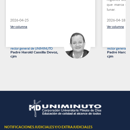
que marca el 
lunar.
2026-04-25
2026-04-18
Ver columna
Ver columna
rector general de UNIMINUTO
rector general
Padre Harold Castilla Devoz,
Padre Harold 
cjm
cjm
NOTIFICACIONES JUDICIALES Y/O EXTRAJUDICIALES