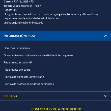
Carrera 73A No. 81B – 70.
Edificio Diego Jaramillo - Piso 7
Bogotá D.C.
El siguiente correo es de uso exclusivo para juzgados, tribunales y altas cortes o
requerimientos de autoridades administrativas:
direccion.juridica@uniminuto.edu
INFORMACIÓN LEGAL
Derechos Pecuniarios
Documentos institucionales y normatividad interna general
Reglamento estudiantil
Reglamento profesoral
Política de bienestar universitario
Política de protección de datos personales
EXPLORA

¡CONÉCTATE CON LA INSTITUCIÓN!