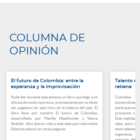
COLUMNA DE
OPINIÓN
El futuro de Colombia: entre la
Talento qu
esperanza y la improvisación
retiene
Pude leer durante esta semana un libro que llegó a mi
Colombia c
oficina de modo oportuno, precisamente por su título
extraordinari
tan sugestivo en esta hora de la historia del país. El
participaron 
libro lleva por nombre El futuro de Colombia,
proyectos cien
desarrollado por Marble Headhunter y Valora
Esta realidad e
Analitik; ellos dieron vida a esta idea que Intermedio
sabe, pero no 
Editores plasmó en varias páginas.
tiene talento d
ingenieras y 
regiones del p