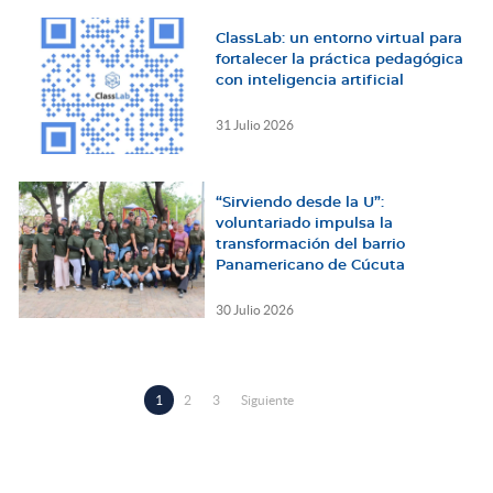
ClassLab: un entorno virtual para
fortalecer la práctica pedagógica
con inteligencia artificial
31 Julio 2026
“Sirviendo desde la U”:
voluntariado impulsa la
transformación del barrio
Panamericano de Cúcuta
30 Julio 2026
Paginación
Página
1
Page
2
Page
3
Siguiente
Siguiente
actual
página