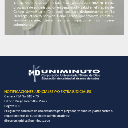
Anllely Mariel Viveros, una talentosa egresada de UNIMINUTO del
programa de administración en Seguridad y Salud en el Trabajo del
Centro Universitario Cali, está lista para deslumbrarnos en 'La
Descarga', el reality show del Canal Caracol que promete, en esta su
segunda versión, causar un gran impacto en los hogares
colombianos.
NOTIFICACIONES JUDICIALES Y/O EXTRAJUDICIALES
Carrera 73A No. 81B – 70.
Edificio Diego Jaramillo - Piso 7
Bogotá D.C.
El siguiente correo es de uso exclusivo para juzgados, tribunales y altas cortes o
requerimientos de autoridades administrativas:
direccion.juridica@uniminuto.edu