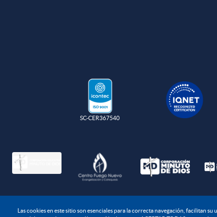
SC-CER367540
Política de protec
Las cookies en este sitio son esenciales para la correcta navegación, facilitan s