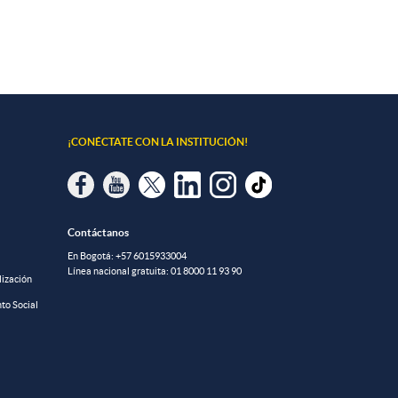
¡CONÉCTATE CON LA INSTITUCIÓN!
Contáctanos
En Bogotá:
+57 6015933004
Línea nacional gratuita:
01 8000 11 93 90
lización
to Social