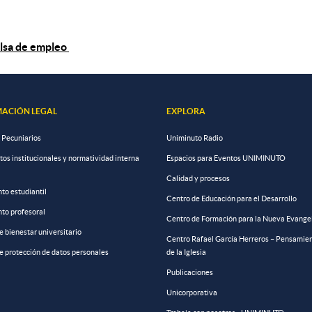
bolsa de empleo
ACIÓN LEGAL
EXPLORA
 Pecuniarios
Uniminuto Radio
s institucionales y normatividad interna
Espacios para Eventos UNIMINUTO
Calidad y procesos
to estudiantil
Centro de Educación para el Desarrollo
to profesoral
Centro de Formación para la Nueva Evange
de bienestar universitario
Centro Rafael García Herreros – Pensamien
de protección de datos personales
de la Iglesia
Publicaciones
Unicorporativa