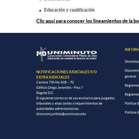
Educación y cualificación
Clic aquí para conocer los lineamientos de la 
INFORM
Derechos
Documento
NOTIFICACIONES JUDICIALES Y/O
general
EXTRAJUDICIALES
Carrera 73A No. 81B – 70.
Reglamen
Edificio Diego Jaramillo - Piso 7
Bogotá D.C.
Reglamen
El siguiente correo es de uso exclusivo para juzgados,
tribunales y altas cortes o requerimientos de
Política 
autoridades administrativas:
Política 
direccion.juridica@uniminuto.edu