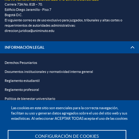
Carrera 73A No. 81B – 70.
Edificio Diego Jaramillo - Piso 7
Bogotá D.C.
El siguiente correo es de uso exclusivo para juzgados, tribunales y altas cortes o
requerimientos de autoridades administrativas:
direccion.juridica@uniminuto.edu
INFORMACIÓN LEGAL
Derechos Pecuniarios
Documentos institucionales y normatividad interna general
Reglamento estudiantil
Reglamento profesoral
Política de bienestar universitario
Política de protección de datos personales
Las cookies en este sitio son esenciales para la correcta navegación,
facilitan su uso y generan datos agregados sobre el uso del sitio web y sus
estadísticas. Al seleccionar ACEPTAR TODAS acepta el uso de las cookies
EXPLORA

CONFIGURACIÓN DE COOKIES