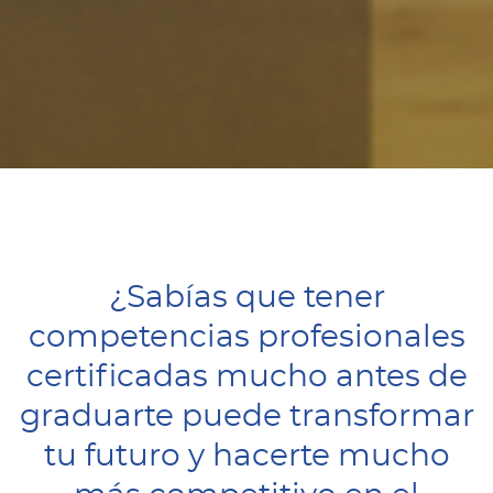
¿Sabías que tener
competencias profesionales
certificadas mucho antes de
graduarte puede transformar
tu futuro y hacerte mucho