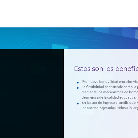
Estos son los benefi
Promueve la movilidad entre las vía
La flexibilidad se entiende como la
mediante los mecanismos de homolog
desmejora de la calidad educativa.
En la ruta de ingreso el análisis d
los aprendizajes adquiridos a lo larg