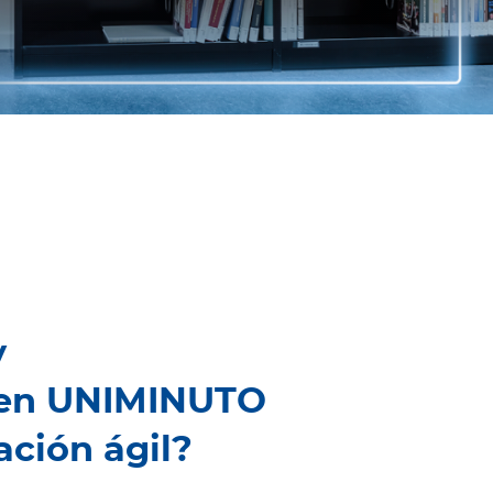
y
 en UNIMINUTO
ción ágil?