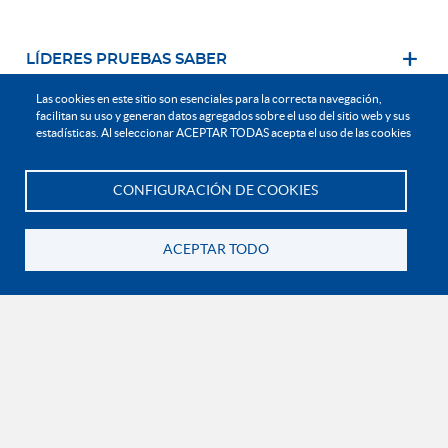
LÍDERES PRUEBAS SABER
Las cookies en este sitio son esenciales para la correcta navegación,
facilitan su uso y generan datos agregados sobre el uso del sitio web y sus
estadísticas. Al seleccionar ACEPTAR TODAS acepta el uso de las cookies
CONFIGURACIÓN DE COOKIES
Te asesoramos
ACEPTAR TODO
NOTIFICACIONES JUDICIALES Y/O EXTRAJUDICIALES
Carrera 73A No. 81B – 70.
Edificio Diego Jaramillo - Piso 7
Bogotá D.C.
El siguiente correo es de uso exclusivo para juzgados, tribunales y altas cortes o
requerimientos de autoridades administrativas:
direccion.juridica@uniminuto.edu
INFORMACIÓN LEGAL