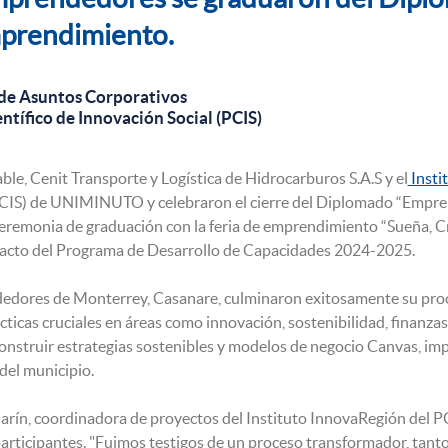
emprendimiento.
de Asuntos Corporativos
ntífico de Innovación Social (PCIS)
e, Cenit Transporte y Logística de Hidrocarburos S.A.S y el
Insti
PCIS) de UNIMINUTO y celebraron el cierre del Diplomado “Empren
remonia de graduación con la feria de emprendimiento “Sueña, Cr
pacto del Programa de Desarrollo de Capacidades 2024-2025.
edores de Monterrey, Casanare, culminaron exitosamente su pro
cticas cruciales en áreas como innovación, sostenibilidad, finanza
construir estrategias sostenibles y modelos de negocio Canvas, i
del municipio.
arín, coordinadora de proyectos del Instituto InnovaRegión del
participantes. "Fuimos testigos de un proceso transformador, tan