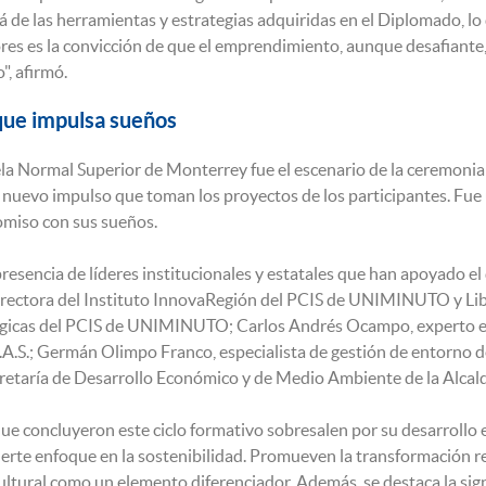
lá de las herramientas y estrategias adquiridas en el Diplomado, lo
es es la convicción de que el emprendimiento, aunque desafiante,
", afirmó.
que impulsa sueños
ela Normal Superior de Monterrey fue el escenario de la ceremonia 
l nuevo impulso que toman los proyectos de los participantes. Fue 
omiso con sus sueños.
presencia de líderes institucionales y estatales que han apoyado e
ectora del Instituto InnovaRegión del PCIS de UNIMINUTO y Libia
gicas del PCIS de UNIMINUTO; Carlos Andrés Ocampo, experto en 
A.S.; Germán Olimpo Franco, especialista de gestión de entorno de 
cretaría de Desarrollo Económico y de Medio Ambiente de la Alcal
e concluyeron este ciclo formativo sobresalen por su desarrollo 
uerte enfoque en la sostenibilidad. Promueven la transformación 
cultural como un elemento diferenciador. Además, se destaca la sign