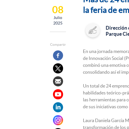
08
la feria de 
Julio
2025
Dirección 
Parque Cie
Compartir
En una jornada memorabl
de Innovación Social (
combinó una emotiva ce
consolidando así el im
Un total de 24 emprend
habilidades teórico-prá
las herramientas para 
de sus iniciativas como 
Laura Daniela García M
transformación de los 