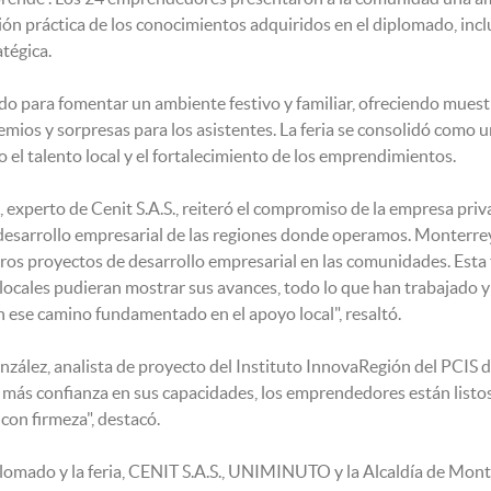
ón práctica de los conocimientos adquiridos en el diplomado, incl
atégica.
do para fomentar un ambiente festivo y familiar, ofreciendo muest
remios y sorpresas para los asistentes. La feria se consolidó como
o el talento local y el fortalecimiento de los emprendimientos.
experto de Cenit S.A.S., reiteró el compromiso de la empresa pri
esarrollo empresarial de las regiones donde operamos. Monterrey 
os proyectos de desarrollo empresarial en las comunidades. Esta 
ocales pudieran mostrar sus avances, todo lo que han trabajado y
 ese camino fundamentado en el apoyo local", resaltó.
nzález, analista de proyecto del Instituto InnovaRegión del PCI
 más confianza en sus capacidades, los emprendedores están listo
con firmeza", destacó.
plomado y la feria, CENIT S.A.S., UNIMINUTO y la Alcaldía de Mont