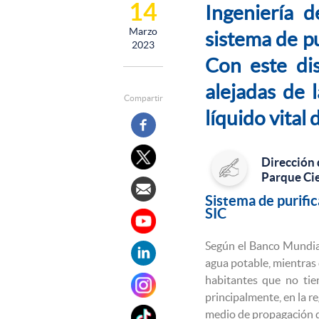
14
Ingeniería 
Marzo
sistema de pu
2023
Con este di
alejadas de 
Compartir
líquido vital
Dirección 
Parque Cie
Sistema de purific
SIC
Según el Banco Mundial
agua potable, mientras 
habitantes que no tie
principalmente, en la r
medio de propagación d