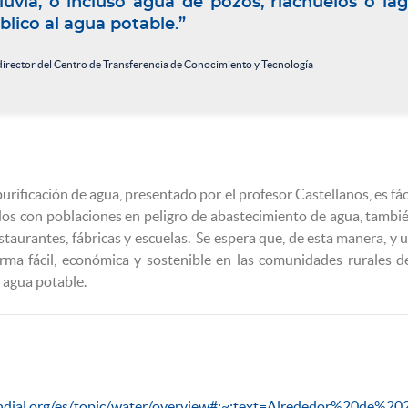
uvia, o incluso agua de pozos, riachuelos o la
blico al agua potable.”
rector del Centro de Transferencia de Conocimiento y Tecnología
rificación de agua, presentado por el profesor Castellanos, es fá
dos con poblaciones en peligro de abastecimiento de agua, también
estaurantes, fábricas y escuelas. Se espera que, de esta manera, y 
rma fácil, económica y sostenible en las comunidades rurales
a agua potable.
ndial.org/es/topic/water/overview#:~:text=Alrededor%20d