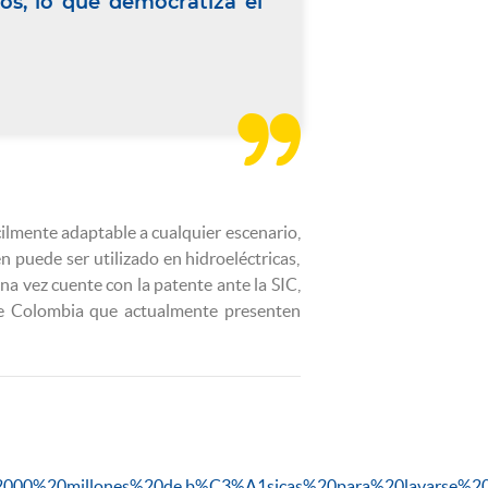
gos, lo que democratiza el

cilmente adaptable a cualquier escenario,
 puede ser utilizado en hidroeléctricas,
una vez cuente con la patente ante la SIC,
 de Colombia que actualmente presenten
e%202000%20millones%20de,b%C3%A1sicas%20para%20lavarse%