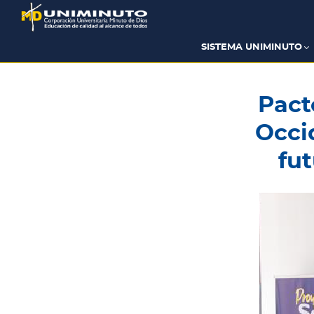
Pasar
al
contenido
principal
SISTEMA UNIMINUTO
Pact
Occi
fu