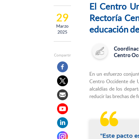
El Centro Un
29
Rectoría Cen
Marzo
educación de 
2025
Coordinac
Centro Oc
Compartir
En un esfuerzo conjunt
Centro Occidente de U
alcaldías de los depa
reducir las brechas de 

"Este pacto e