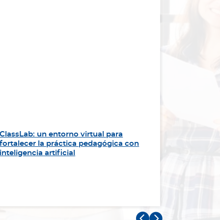
ClassLab: un entorno virtual para
“Sirviend
fortalecer la práctica pedagógica con
impulsa l
inteligencia artificial
Panameri

