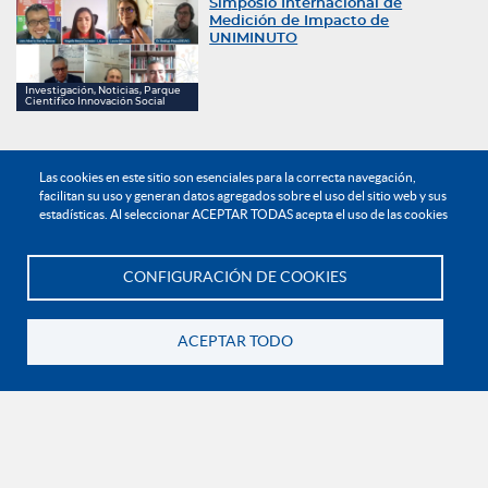
Simposio Internacional de
Medición de Impacto de
UNIMINUTO
Investigación, Noticias, Parque
Científico Innovación Social
Las cookies en este sitio son esenciales para la correcta navegación,
Con la Agencia UNIMINUTO
facilitan su uso y generan datos agregados sobre el uso del sitio web y sus
Diseño, la unidad de imagen en
estadísticas. Al seleccionar ACEPTAR TODAS acepta el uso de las cookies
las campañas publicitarias del
Sistema es una realidad
CONFIGURACIÓN DE COOKIES
Te asesoramos
Noticias
ACEPTAR TODO
Salas de lactancia materna, un
compromiso con las familias
de UNIMINUTO