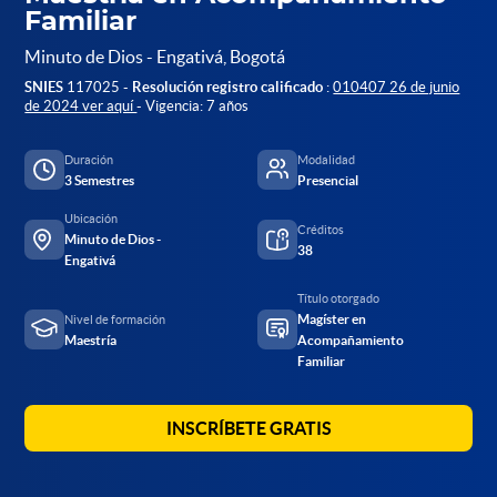
Familiar
Minuto de Dios - Engativá, Bogotá
SNIES
117025 -
Resolución registro calificado
:
010407 26 de junio
de 2024 ver aquí
- Vigencia: 7 años
Duración
Modalidad
3 Semestres
Presencial
Ubicación
Créditos
Minuto de Dios -
38
Engativá
Título otorgado
Magíster en
Nivel de formación
Maestría
Acompañamiento
Familiar
INSCRÍBETE GRATIS