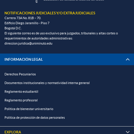
NOTIFICACIONES JUDICIALES Y/O EXTRAJUDICIALES
Carrera 73A No. 81B – 70.
Edificio Diego Jaramillo - Piso 7
Bogotá D.C.
El siguiente correo es de uso exclusivo para juzgados, tribunales y altas cortes o
requerimientos de autoridades administrativas:
direccion.juridica@uniminuto.edu
INFORMACIÓN LEGAL
Derechos Pecuniarios
Documentos institucionales y normatividad interna general
Reglamento estudiantil
Reglamento profesoral
Política de bienestar universitario
Política de protección de datos personales
EXPLORA
