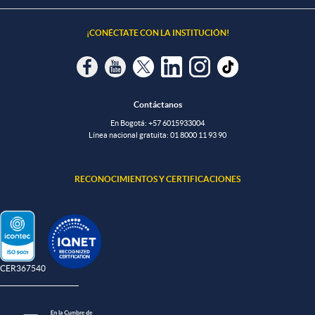
¡CONÉCTATE CON LA INSTITUCIÓN!
Contáctanos
En Bogotá:
+57 6015933004
Línea nacional gratuita:
01 8000 11 93 90
RECONOCIMIENTOS Y CERTIFICACIONES
-CER367540