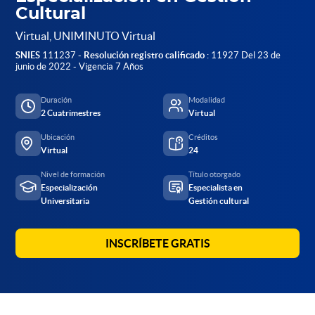
Cultural
Virtual, UNIMINUTO Virtual
SNIES
111237 -
Resolución registro calificado
: 11927 Del 23 de
junio de 2022 - Vigencia 7 Años
Duración
Modalidad
2 Cuatrimestres
Virtual
Ubicación
Créditos
Virtual
24
Nivel de formación
Título otorgado
Especialización
Especialista en
Universitaria
Gestión cultural
INSCRÍBETE GRATIS