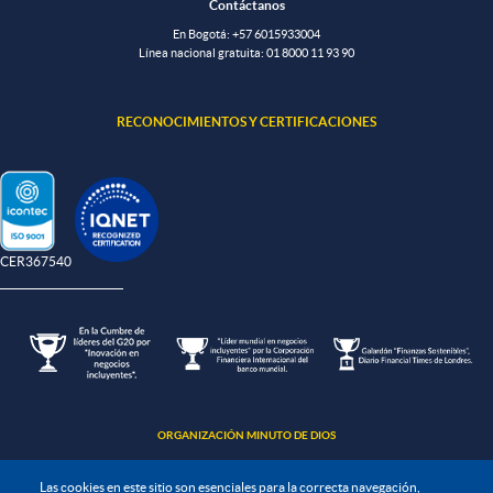
Contáctanos
En Bogotá:
+57 6015933004
Línea nacional gratuita:
01 8000 11 93 90
RECONOCIMIENTOS Y CERTIFICACIONES
-CER367540
ORGANIZACIÓN MINUTO DE DIOS
Las cookies en este sitio son esenciales para la correcta navegación,