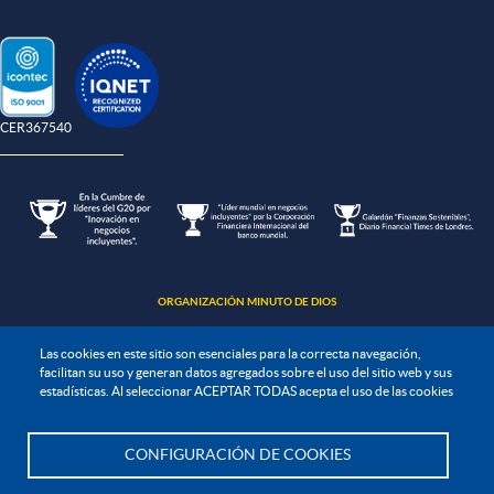
-CER367540
ORGANIZACIÓN MINUTO DE DIOS
Las cookies en este sitio son esenciales para la correcta navegación,
facilitan su uso y generan datos agregados sobre el uso del sitio web y sus
estadísticas. Al seleccionar ACEPTAR TODAS acepta el uso de las cookies
Política de protección de datos
CONFIGURACIÓN DE COOKIES
Te asesoramos
Política de seguridad de la información