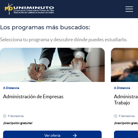
Pasar
al
contenido
principal
Los programas más buscados:
Selecciona tu programa y descubre dónde puedes estudiarlo.
A Distancia
A Distancia
Administración de Empresas
Administrac
Trabajo
9 Semestres
9 Semestres
¡Inscripción gratuita!
¡Inscripción gratu
Ver oferta