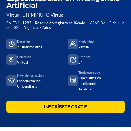
Artificial
Virtual, UNIMINUTO Virtual
SNIES
111287 -
Resolución registro calificado
: 13965 Del 15 de julio
de 2022 - Vigencia 7 Años
Duración
Modalidad
2 Cuatrimestres
Virtual
Ubicación
Créditos
Virtual
24
Título otorgado
Nivel de formación
Especialista en
Especialización
Inteligencia
Universitaria
Artificial
INSCRÍBETE GRATIS