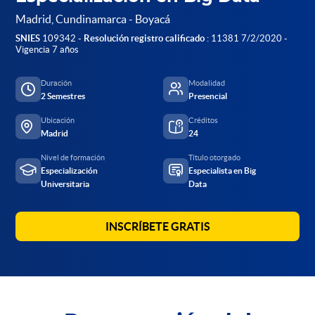
Madrid, Cundinamarca - Boyacá
SNIES
109342 -
Resolución registro calificado
: 11381 7/2/2020 -
Vigencia 7 años
Duración
Modalidad
2 Semestres
Presencial
Ubicación
Créditos
Madrid
24
Nivel de formación
Título otorgado
Especialización
Especialista en Big
Universitaria
Data
INSCRÍBETE GRATIS