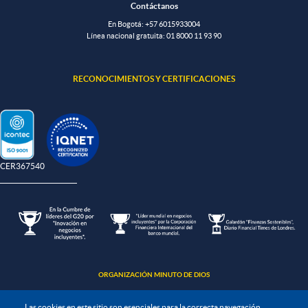
Contáctanos
En Bogotá:
+57 6015933004
Línea nacional gratuita:
01 8000 11 93 90
RECONOCIMIENTOS Y CERTIFICACIONES
-CER367540
ORGANIZACIÓN MINUTO DE DIOS
Las cookies en este sitio son esenciales para la correcta navegación,