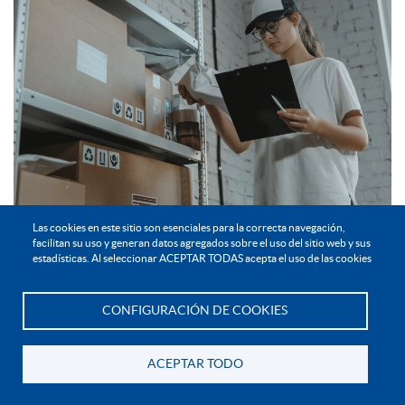
Las cookies en este sitio son esenciales para la correcta navegación,
Dirigido a:
facilitan su uso y generan datos agregados sobre el uso del sitio web y sus
estadísticas. Al seleccionar ACEPTAR TODAS acepta el uso de las cookies
El aspirante debe cumplir los siguientes requisitos:
-Tener 15 años de edad como mínimo.
CONFIGURACIÓN DE COOKIES
Te asesoramos
-Haber cursado y aprobado noveno grado.
ACEPTAR TODO
Competencias Básicas: