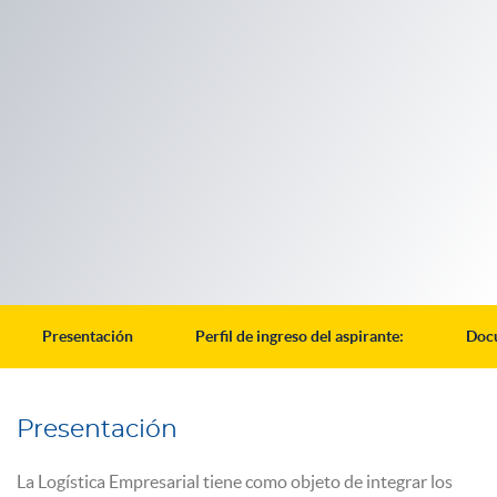
Presentación
Perfil de ingreso del aspirante:
Docu
Presentación
La Logística Empresarial tiene como objeto de integrar los