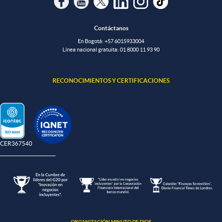
Contáctanos
En Bogotá:
+57 6015933004
Línea nacional gratuita:
01 8000 11 93 90
RECONOCIMIENTOS Y CERTIFICACIONES
-CER367540
ORGANIZACIÓN MINUTO DE DIOS