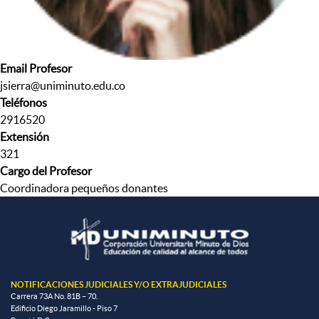
Email Profesor
jsierra@uniminuto.edu.co
Teléfonos
2916520
Extensión
321
Cargo del Profesor
Coordinadora pequeños donantes
NOTIFICACIONES JUDICIALES Y/O EXTRAJUDICIALES
Carrera 73A No. 81B – 70.
Edificio Diego Jaramillo - Piso 7