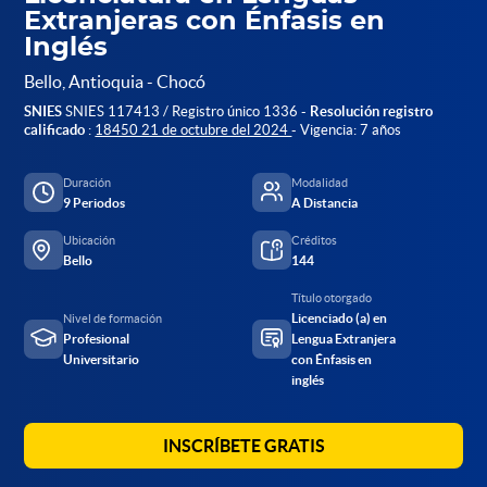
Extranjeras con Énfasis en
Inglés
Bello, Antioquia - Chocó
SNIES
SNIES 117413 / Registro único 1336 -
Resolución registro
calificado
:
18450 21 de octubre del 2024
- Vigencia: 7 años
Duración
Modalidad
9 Periodos
A Distancia
Ubicación
Créditos
Bello
144
Título otorgado
Licenciado (a) en
Nivel de formación
Profesional
Lengua Extranjera
Universitario
con Énfasis en
inglés
INSCRÍBETE GRATIS