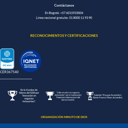
Contáctanos
En Bogotá:
+57 6015933004
Línea nacional gratuita:
01 8000 11 93 90
RECONOCIMIENTOS Y CERTIFICACIONES
-CER367540
ORGANIZACIÓN MINUTO DE DIOS