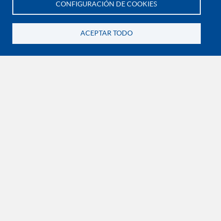
CONFIGURACIÓN DE COOKIES
Política de bienestar universitario
Te asesoramos
Política de protección de datos personales
ACEPTAR TODO
Volver
EXPLORA

¡CONÉCTATE CON LA INSTITUCIÓN!
Contáctanos
En Bogotá:
+57 6015933004
Línea nacional gratuita:
01 8000 11 93 90
RECONOCIMIENTOS Y CERTIFICACIONES