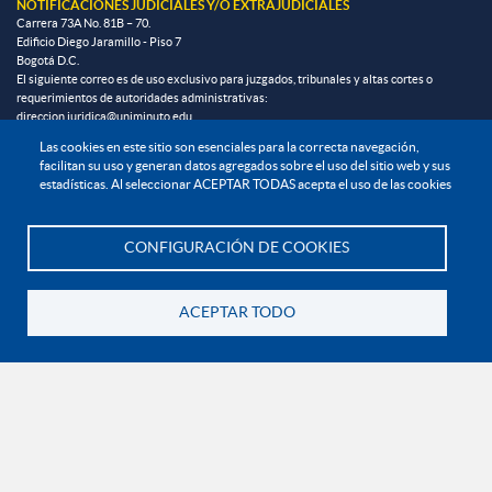
NOTIFICACIONES JUDICIALES Y/O EXTRAJUDICIALES
Carrera 73A No. 81B – 70.
Edificio Diego Jaramillo - Piso 7
Bogotá D.C.
El siguiente correo es de uso exclusivo para juzgados, tribunales y altas cortes o
requerimientos de autoridades administrativas:
direccion.juridica@uniminuto.edu
Las cookies en este sitio son esenciales para la correcta navegación,
facilitan su uso y generan datos agregados sobre el uso del sitio web y sus
INFORMACIÓN LEGAL
estadísticas. Al seleccionar ACEPTAR TODAS acepta el uso de las cookies
Derechos Pecuniarios
CONFIGURACIÓN DE COOKIES
Te asesoramos
Documentos institucionales y normatividad interna general
Reglamento estudiantil
ACEPTAR TODO
Reglamento profesoral
Volver
Política de bienestar universitario
Política de protección de datos personales
EXPLORA
