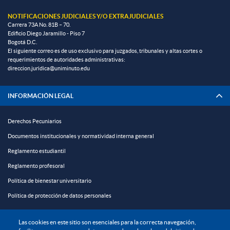
NOTIFICACIONES JUDICIALES Y/O EXTRAJUDICIALES
Carrera 73A No. 81B – 70.
Edificio Diego Jaramillo - Piso 7
Bogotá D.C.
El siguiente correo es de uso exclusivo para juzgados, tribunales y altas cortes o
requerimientos de autoridades administrativas:
direccion.juridica@uniminuto.edu
INFORMACIÓN LEGAL
Derechos Pecuniarios
Documentos institucionales y normatividad interna general
Reglamento estudiantil
Reglamento profesoral
Política de bienestar universitario
Política de protección de datos personales
EXPLORA

Las cookies en este sitio son esenciales para la correcta navegación,