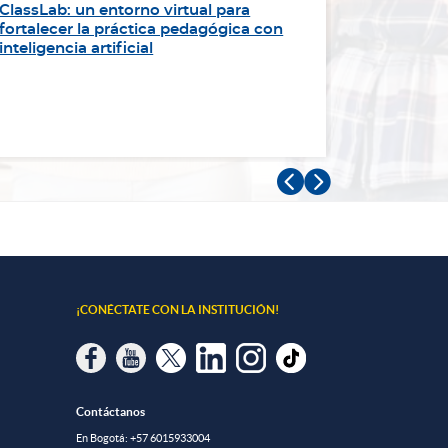
ClassLab: un entorno virtual para
“Sirviend
fortalecer la práctica pedagógica con
impulsa l
inteligencia artificial
Panameri


¡CONÉCTATE CON LA INSTITUCIÓN!
Contáctanos
En Bogotá:
+57 6015933004