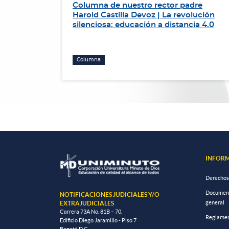
de
Columna de nuestro rector padre
r el
Harold Castilla Devoz | La revolución
ación de
silenciosa: educación a distancia 4.0
Columna
INFORM
Derechos
Documento
NOTIFICACIONES JUDICIALES Y/O
general
EXTRAJUDICIALES
Carrera 73A No. 81B – 70.
Reglamen
Edificio Diego Jaramillo - Piso 7