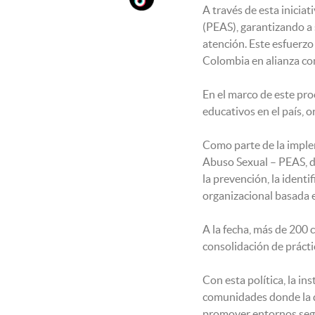
A través de esta iniciat
(PEAS), garantizando a
atención. Este esfuerzo
Colombia en alianza 
En el marco de este pro
educativos en el país, 
Como parte de la implem
Abuso Sexual – PEAS, di
la prevención, la identi
organizacional basada e
A la fecha, más de 200 
consolidación de práctic
Con esta política, la i
comunidades donde la di
promover entornos segu