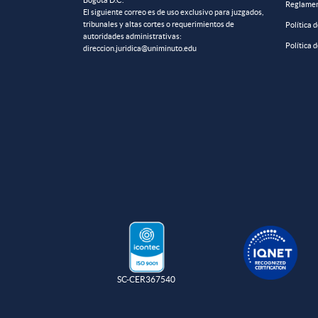
Bogotá D.C.
Reglamen
El siguiente correo es de uso exclusivo para juzgados,
tribunales y altas cortes o requerimientos de
Política 
autoridades administrativas:
Política 
direccion.juridica@uniminuto.edu
SC-CER367540