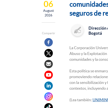
06
comunidades 
August
seguros de r
2026
Dirección
Bogotá
Compartir
La Corporación Univers
Abuso y la Explotación
comunidades y la conso
Esta política se enmarca
promoviendo relaciones
con la sensibilización 
contextos, incluyendo a
(Lea también:
UNIMINUT