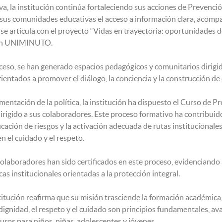
iva, la institución continúa fortaleciendo sus acciones de Prevenci
 sus comunidades educativas el acceso a información clara, acom
 se articula con el proyecto “Vidas en trayectoria: oportunidades 
con UNIMINUTO.
ceso, se han generado espacios pedagógicos y comunitarios dirigid
orientados a promover el diálogo, la conciencia y la construcción d
entación de la política, la institución ha dispuesto el Curso de Pr
rigido a sus colaboradores. Este proceso formativo ha contribuido
ficación de riesgos y la activación adecuada de rutas institucional
n el cuidado y el respeto.
colaboradores han sido certificados en este proceso, evidenciando a
as institucionales orientadas a la protección integral.
nstitución reafirma que su misión trasciende la formación académic
gnidad, el respeto y el cuidado son principios fundamentales, av
ros para niños, niñas, adolescentes y jóvenes.