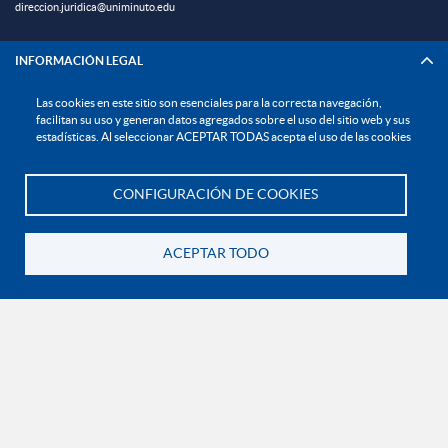
direccion.juridica@uniminuto.edu
INFORMACIÓN LEGAL
Las cookies en este sitio son esenciales para la correcta navegación,
Derechos Pecuniarios
facilitan su uso y generan datos agregados sobre el uso del sitio web y sus
estadísticas. Al seleccionar ACEPTAR TODAS acepta el uso de las cookies
Documentos institucionales y normatividad interna general
Reglamento estudiantil
CONFIGURACIÓN DE COOKIES
Reglamento profesoral
Te asesoramos
Política de bienestar universitario
ACEPTAR TODO
Política de protección de datos personales
Volver
EXPLORA

¡CONÉCTATE CON LA INSTITUCIÓN!