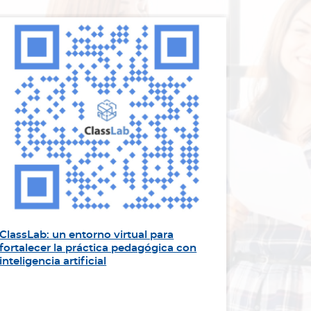
ClassLab: un entorno virtual para
“Sirviend
fortalecer la práctica pedagógica con
impulsa l
inteligencia artificial
Panameri