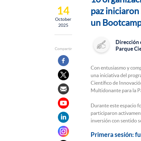
14
paz iniciaron
October
un Bootcamp 
2025
Dirección 
Parque Cie
Compartir
Con entusiasmo y compr
una iniciativa del prog
Científico de Innovaci
Multidonante para la Pa
Durante este espacio f
participaron activament
inversión con sentido so
Primera sesión: f