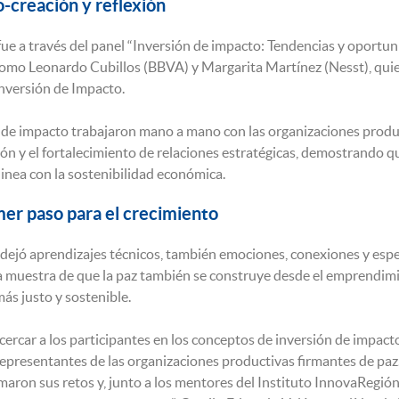
-creación y reflexión
fue a través del panel “Inversión de impacto: Tendencias y oportun
como Leonardo Cubillos (BBVA) y Margarita Martínez (Nesst), qui
nversión de Impacto.
 de impacto trabajaron mano a mano con las organizaciones produc
sión y el fortalecimiento de relaciones estratégicas, demostrando q
inea con la sostenibilidad económica.
er paso para el crecimiento
dejó aprendizajes técnicos, también emociones, conexiones y espe
 muestra de que la paz también se construye desde el emprendimien
ás justo y sostenible.
cercar a los participantes en los conceptos de inversión de impacto
 representantes de las organizaciones productivas firmantes de pa
maron sus retos y, junto a los mentores del Instituto InnovaRegión