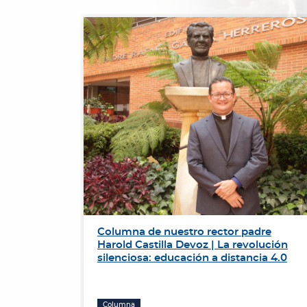
de
Columna de nuestro rector padre
r el
Harold Castilla Devoz | La revolución
ación de
silenciosa: educación a distancia 4.0
Columna