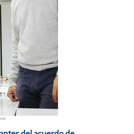
cto”.
mantes del acuerdo de