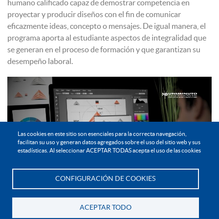
humano calificado capaz de demostrar competencia en
proyectar y producir diseños con el fin de comunicar
eficazmente ideas, concepto o mensajes. De igual manera, el
programa aporta al estudiante aspectos de integralidad que
se generan en el proceso de formación y que garantizan su
desempeño laboral.
Las cookies en este sitio son esenciales para la correcta navegación,
facilitan su uso y generan datos agregados sobre el uso del sitio web y sus
estadísticas. Al seleccionar ACEPTAR TODAS acepta el uso de las cookies
CONFIGURACIÓN DE COOKIES
Te asesoramos
ACEPTAR TODO