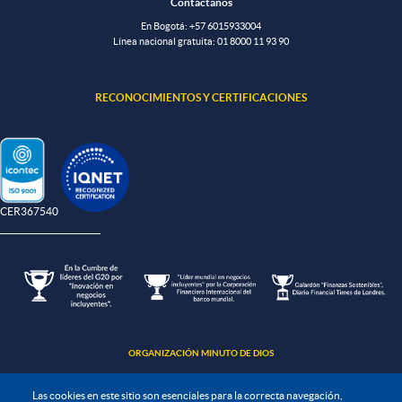
Contáctanos
En Bogotá:
+57 6015933004
Línea nacional gratuita:
01 8000 11 93 90
RECONOCIMIENTOS Y CERTIFICACIONES
-CER367540
ORGANIZACIÓN MINUTO DE DIOS
Las cookies en este sitio son esenciales para la correcta navegación,