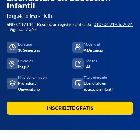
Infantil
Ibagué, Tolima - Huila
SNIES
117144 -
Resolución registro calificado
:
010204 21/06/2024
- Vigencia 7 años
Duración
Modalidad
10 Semestres
A Distancia
Ubicación
Créditos
Ibagué
144
Nivel de formación
Título otorgado
Profesional
Licenciado en
Universitario
educación infantil
INSCRÍBETE GRATIS