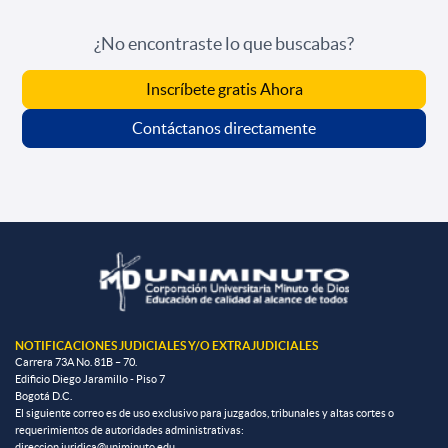
¿No encontraste lo que buscabas?
Inscríbete gratis Ahora
Contáctanos directamente
NOTIFICACIONES JUDICIALES Y/O EXTRAJUDICIALES
Carrera 73A No. 81B – 70.
Edificio Diego Jaramillo - Piso 7
Bogotá D.C.
El siguiente correo es de uso exclusivo para juzgados, tribunales y altas cortes o
requerimientos de autoridades administrativas:
direccion.juridica@uniminuto.edu