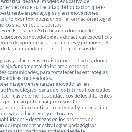
 Artística, desde el modelo educativo de
ientación de su Facultad de Educación que es
pertinente en pedagogías y en innovaciones
dera relevantepropender por la formación integral
ne los siguientes propósitos:
les en Educación Artística con dominio de
 expresivas, metodologías y didácticas específicas
entes de aprendizajes pertinentes y promover el
al de las comunidades desde los procesos de
icas y educativas en distintos contextos, donde
a el eje fundamental de los ambientes de
tes comunidades, para fortalecer las estrategias
didácticas innovadoras.
prendizaje y enseñanza innovadoras, en
ue Praxeológico, para que los futuros licenciados
técnicas y elementos didácticos de los diferentes
 les permitan potenciar procesos de
, apropiación estética, creatividad y apreciación
 contextos educativos y culturales.
habilidades y destrezas en los procesos de
 fin de implementar estrategias pedagógicas
r transformaciones sociales desde la