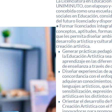
La Licenciatura en Educación
UNIMINUTO, con elapoyo y or
concebida como una escuela 
sociales en Educación, consi
del futuro licenciado y dispo
● Formar licenciados integra
conceptos, aptitudes, formas
que les permita diseñar ambi
desarrollo artístico y cultur
creación artística.
Generar prácticas pedagóg
la Educación Artística se
aprendizaje en las diferen
de enseñanza a través de 
Diseñar experiencias de a
concordancia con el enfoq
adquieran conocimientos, 
lenguajes artísticos, que
sensibilización, expresión
artística en los distintos
Orientar el desarrollo de 
Creación Artística con el
innovadoras para promove