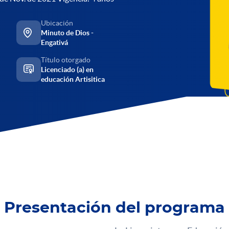
Ubicación
Minuto de Dios -
Engativá
Título otorgado
Licenciado (a) en
educación Artisitica
Presentación del programa