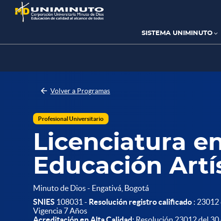
Pasar
al
contenido
principal
SISTEMA UNIMINUTO
Volver a Programas
Profesional Universitario
Licenciatura e
Educación Artí
Minuto de Dios - Engativá, Bogotá
SNIES
108031 -
Resolución registro calificado
: 23012 
Vigencia 7 Años
Acreditación en Alta Calidad:
Resolución 23012 del 30 