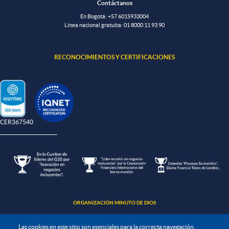
Contáctanos
En Bogotá:
+57 6015933004
Línea nacional gratuita:
01 8000 11 93 90
RECONOCIMIENTOS Y CERTIFICACIONES
-CER367540
ORGANIZACIÓN MINUTO DE DIOS
Las cookies en este sitio son esenciales para la correcta navegación,