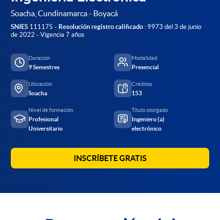
Soacha, Cundinamarca - Boyacá
SNIES
111175 -
Resolución registro calificado
: 9973 del 3 de junio
de 2022 - Vigencia 7 años
Duración
Modalidad
9 Semestres
Presencial
Ubicación
Créditos
Soacha
153
Nivel de formación
Título otorgado
Profesional
Ingeniero (a)
Universitario
electrónico
INSCRÍBETE GRATIS