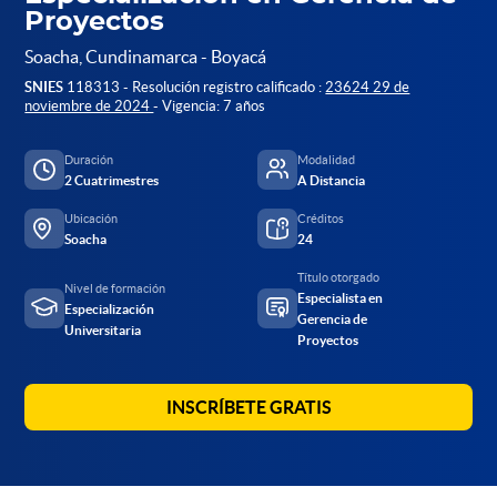
Proyectos
Soacha, Cundinamarca - Boyacá
SNIES
118313 - Resolución registro calificado :
23624 29 de
noviembre de 2024
- Vigencia: 7 años
Duración
Modalidad
2 Cuatrimestres
A Distancia
Ubicación
Créditos
Soacha
24
Título otorgado
Nivel de formación
Especialista en
Especialización
Gerencia de
Universitaria
Proyectos
INSCRÍBETE GRATIS