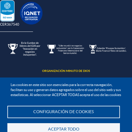
-CER367540
ORGANIZACIÓN MINUTO DE DIOS
Las cookies en este sitio son esenciales para la correcta navegación,
facilitan su uso y generan datos agregados sobre el uso del sitio web y sus
estadísticas. Al seleccionar ACEPTAR TODAS acepta el uso de las cookies
Política de protección de datos
CONFIGURACIÓN DE COOKIES
Te asesoramos
Política de seguridad de la información
Política de tratamiento de la información
ACEPTAR TODO
Todos los derechos Reservados. UNIMINUTO 2020©