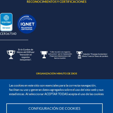
RECONOCIMIENTOS Y CERTIFICACIONES
-CER367540
ORGANIZACIÓN MINUTO DE DIOS
Las cookies en este sitio son esenciales para la correcta navegación,
facilitan su uso y generan datos agregados sobre el uso del sitio web y sus
estadísticas. Al seleccionar ACEPTAR TODAS acepta el uso de las cookies
Política de protección de datos
CONFIGURACIÓN DE COOKIES
Te asesoramos
Política de seguridad de la información