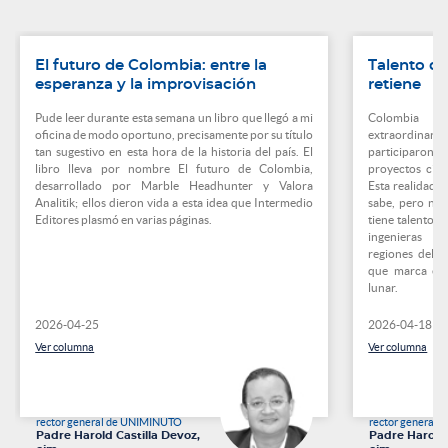
El futuro de Colombia: entre la
Talento qu
esperanza y la improvisación
retiene
Pude leer durante esta semana un libro que llegó a mi
Colombia c
oficina de modo oportuno, precisamente por su título
extraordinari
tan sugestivo en esta hora de la historia del país. El
participaron 
libro lleva por nombre El futuro de Colombia,
proyectos cien
desarrollado por Marble Headhunter y Valora
Esta realidad e
Analitik; ellos dieron vida a esta idea que Intermedio
sabe, pero no 
Editores plasmó en varias páginas.
tiene talento d
ingenieras y 
regiones del p
que marca el 
lunar.
2026-04-25
2026-04-18
Ver columna
Ver columna
rector general de UNIMINUTO
rector general
Padre Harold Castilla Devoz,
Padre Harold 