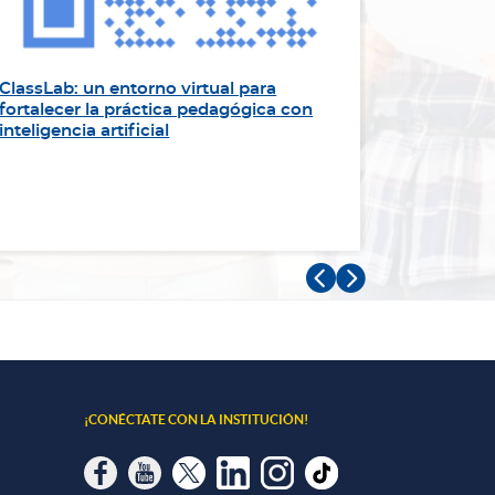
ClassLab: un entorno virtual para
“Sirviend
fortalecer la práctica pedagógica con
impulsa l
inteligencia artificial
Panameri


¡CONÉCTATE CON LA INSTITUCIÓN!