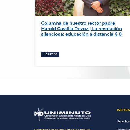
de
Columna de nuestro rector padre
r el
Harold Castilla Devoz | La revolución
ación de
silenciosa: educación a distancia 4.0
Columna
INFORM
Derechos
Documento