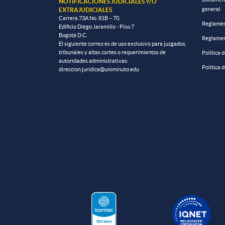
NOTIFICACIONES JUDICIALES Y/O
general
EXTRAJUDICIALES
Carrera 73A No. 81B – 70.
Reglamen
Edificio Diego Jaramillo - Piso 7
Bogotá D.C.
Reglamen
El siguiente correo es de uso exclusivo para juzgados,
tribunales y altas cortes o requerimientos de
Política 
autoridades administrativas:
Política 
direccion.juridica@uniminuto.edu