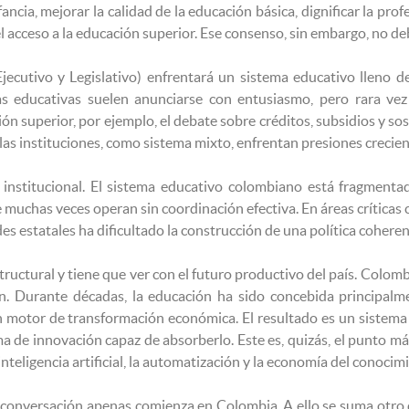
fancia, mejorar la calidad de la educación básica, dignificar la pr
el acceso a la educación superior. Ese consenso, sin embargo, no d
jecutivo y Legislativo) enfrentará un sistema educativo lleno de
mas educativas suelen anunciarse con entusiasmo, pero rara v
ión superior, por ejemplo, el debate sobre créditos, subsidios y s
 las instituciones, como sistema mixto, enfrentan presiones crecien
 institucional. El sistema educativo colombiano está fragmenta
 muchas veces operan sin coordinación efectiva. En áreas críticas c
es estatales ha dificultado la construcción de una política coheren
structural y tiene que ver con el futuro productivo del país. Colom
ón. Durante décadas, la educación ha sido concebida principa
n motor de transformación económica. El resultado es un sistema
 de innovación capaz de absorberlo. Este es, quizás, el punto más
teligencia artificial, la automatización y la economía del conocim
 conversación apenas comienza en Colombia. A ello se suma otro d