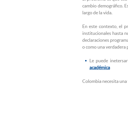
cambio demográfico. Es
largo de la vida.
En este contexto, el p
institucionales hasta n
declaraciones programát
o como una verdadera po
Le puede inetersa
académica
Colombia necesita una vi