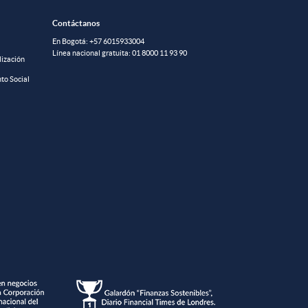
Contáctanos
En Bogotá:
+57 6015933004
Línea nacional gratuita:
01 8000 11 93 90
lización
to Social