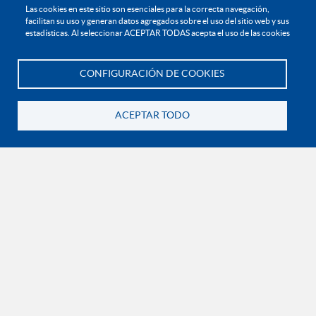
Reglamento estudiantil
Las cookies en este sitio son esenciales para la correcta navegación,
facilitan su uso y generan datos agregados sobre el uso del sitio web y sus
Reglamento profesoral
estadísticas. Al seleccionar ACEPTAR TODAS acepta el uso de las cookies
Política de bienestar universitario
Política de protección de datos personales
CONFIGURACIÓN DE COOKIES
Te asesoramos
EXPLORA

ACEPTAR TODO
Volver
¡CONÉCTATE CON LA INSTITUCIÓN!
Contáctanos
En Bogotá:
+57 6015933004
Línea nacional gratuita:
01 8000 11 93 90
RECONOCIMIENTOS Y CERTIFICACIONES