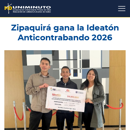
Pasar
al
contenido
principal
Zipaquirá gana la Ideatón
Anticontrabando 2026