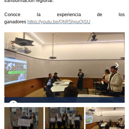
transformación regional.
Conoce la experiencia de los
ganadores
https://youtu.be/QhR5hguOjSU

