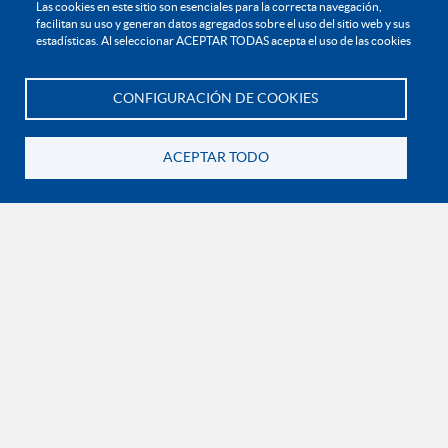
EXPLORA
Las cookies en este sitio son esenciales para la correcta navegación,

facilitan su uso y generan datos agregados sobre el uso del sitio web y sus
estadísticas. Al seleccionar ACEPTAR TODAS acepta el uso de las cookies
¡CONÉCTATE CON LA INSTITUCIÓN!
CONFIGURACIÓN DE COOKIES
Te asesoramos
ACEPTAR TODO
Contáctanos
Volver
En Bogotá:
+57 6015933004
Línea nacional gratuita:
01 8000 11 93 90
RECONOCIMIENTOS Y CERTIFICACIONES
-CER367540