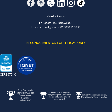
Contáctanos
En Bogotá:
+57 6015933004
Línea nacional gratuita:
01 8000 11 93 90
RECONOCIMIENTOS Y CERTIFICACIONES
-CER367540