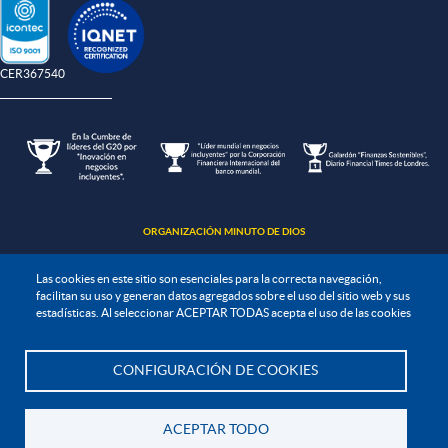
-CER367540
ORGANIZACIÓN MINUTO DE DIOS
Las cookies en este sitio son esenciales para la correcta navegación,
facilitan su uso y generan datos agregados sobre el uso del sitio web y sus
estadísticas. Al seleccionar ACEPTAR TODAS acepta el uso de las cookies
Política de protección de datos
CONFIGURACIÓN DE COOKIES
Te asesoramos
Política de seguridad de la información
Política de tratamiento de la información
ACEPTAR TODO
Todos los derechos Reservados. UNIMINUTO 2020©
Volver
Institución de Educación Superior sujeta a inspección y vigilancia por el Ministerio de Educación Nacional