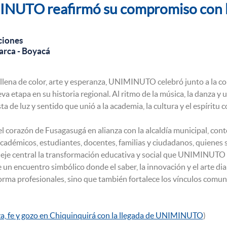
UTO reafirmó su compromiso con la
iones
rca - Boyacá
llena de color, arte y esperanza, UNIMINUTO celebró junto a la
a etapa en su historia regional. Al ritmo de la música, la danza 
ta de luz y sentido que unió a la academia, la cultura y el espíritu c
 el corazón de Fusagasugá en alianza con la alcaldía municipal, con
 académicos, estudiantes, docentes, familias y ciudadanos, quiene
eje central la transformación educativa y social que UNIMINUTO 
 un encuentro simbólico donde el saber, la innovación y el arte di
 profesionales, sino que también fortalece los vínculos comunita
a, fe y gozo en Chiquinquirá con la llegada de UNIMINUTO
)