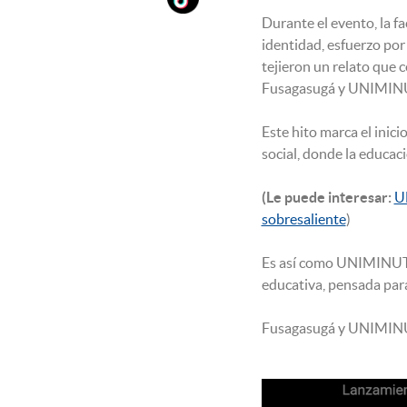
Durante el evento, la f
identidad, esfuerzo por
tejieron un relato que 
Fusagasugá y UNIMIN
Este hito marca el inic
social, donde la educac
(Le puede interesar:
UN
sobresaliente
)
Es así como UNIMINUTO
educativa, pensada para
Fusagasugá y UNIMINUTO