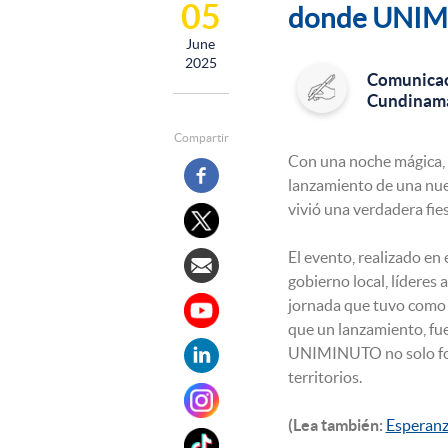
05
donde UNIMIN
June
2025
Comunicac
Cundinama
Compartir
Con una noche mágica, 
lanzamiento de una nuev
vivió una verdadera fies
El evento, realizado en
gobierno local, líderes
jornada que tuvo como 
que un lanzamiento, fue
UNIMINUTO no solo forma
territorios.
(Lea también:
Esperanz